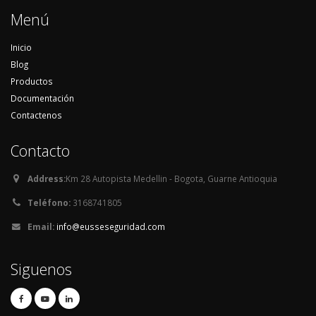
Menú
Inicio
Blog
Productos
Documentación
Contactenos
Contacto
Address:
Km 28 Autopista Medellin - Bogota, Guarne Antioquia
Teléfono:
3168741805
Email:
info@eusseseguridad.com
Siguenos